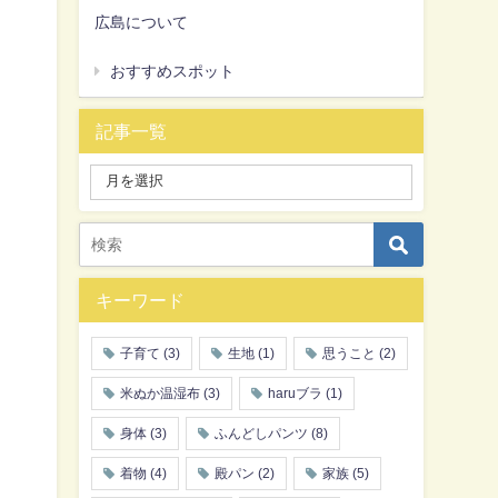
広島について
おすすめスポット
記事一覧
キーワード
子育て
(3)
生地
(1)
思うこと
(2)
米ぬか温湿布
(3)
haruブラ
(1)
身体
(3)
ふんどしパンツ
(8)
着物
(4)
殿パン
(2)
家族
(5)