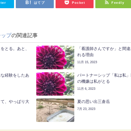
tter
はてブ
Pocket
Feedly
シップ
の関連記事
スをとる。あと、
「看護師さんですか」と間違
れる理由
11月 15, 2023
様な経験をしたあ
パートナーシップ「私は私」
の機嫌は私がとる
11月 6, 2023
って、やっぱり大
夏の思い出三倉岳
7月 23, 2023