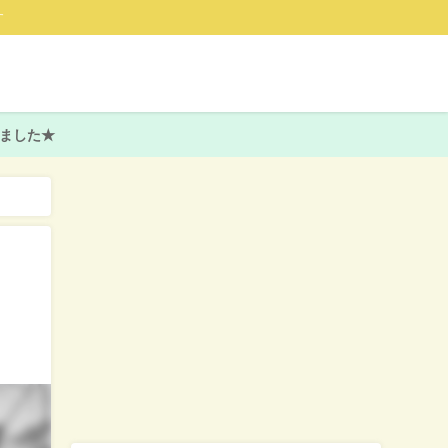
す
ました★