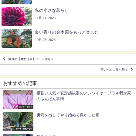
私の小さな暮らし
11月 14, 2023
良い香りの金木犀をもっと楽しむ
10月 23, 2023
満月の【魔女仕事】バーム作り‪☆
雨の七夕に島へ帰る
おすすめの記事
根強い人気☆安定感抜群のノンワイヤーブラ＆我が家
のふんぱん事情
姫パン・姫ブラ
勇気を出してやり始めて良かった畑
食べ物・自然のもの