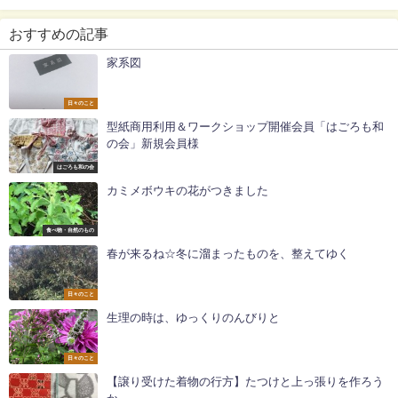
おすすめの記事
家系図
日々のこと
型紙商用利用＆ワークショップ開催会員「はごろも和
の会」新規会員様
はごろも和の会
カミメボウキの花がつきました
食べ物・自然のもの
春が来るね☆冬に溜まったものを、整えてゆく
日々のこと
生理の時は、ゆっくりのんびりと
日々のこと
【譲り受けた着物の行方】たつけと上っ張りを作ろう