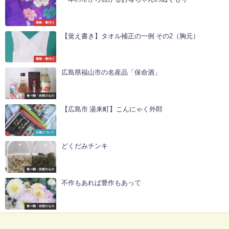
着物・着付け
【覚え書き】タオル補正の一例 その2（胸元）
着物・着付け
広島県福山市の名産品「保命酒」
食べ物・自然のもの
【広島市 湯来町】こんにゃく外郎
広島について
どくだみチンキ
食べ物・自然のもの
不作もあれば豊作もあって
食べ物・自然のもの