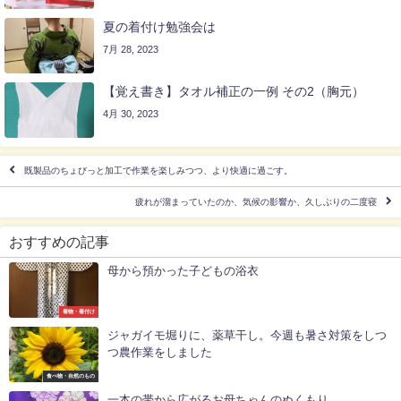
夏の着付け勉強会は
7月 28, 2023
【覚え書き】タオル補正の一例 その2（胸元）
4月 30, 2023
既製品のちょびっと加工で作業を楽しみつつ、より快適に過ごす。
疲れが溜まっていたのか、気候の影響か、久しぶりの二度寝
おすすめの記事
母から預かった子どもの浴衣
着物・着付け
ジャガイモ堀りに、薬草干し。今週も暑さ対策をしつ
つ農作業をしました
食べ物・自然のもの
一本の帯から広がるお母ちゃんのぬくもり