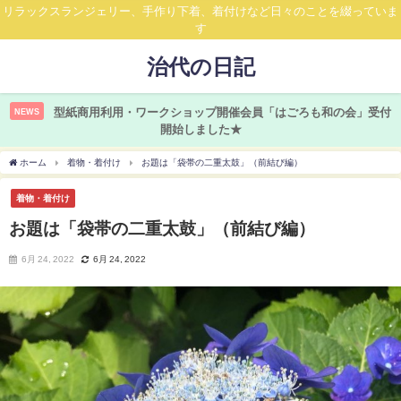
リラックスランジェリー、手作り下着、着付けなど日々のことを綴っていま
す
治代の日記
型紙商用利用・ワークショップ開催会員「はごろも和の会」受付
NEWS
開始しました★
ホーム
着物・着付け
お題は「袋帯の二重太鼓」（前結び編）
着物・着付け
お題は「袋帯の二重太鼓」（前結び編）
6月 24, 2022
6月 24, 2022