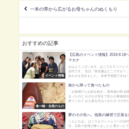
一本の帯から広がるお母ちゃんのぬくもり
おすすめの記事
【広島のイベント情報】2019.8.18
マカナ
おはようございます。はごろもランジェリ
治代です。 先日「実店舗はどこですか？
イベント情報
合わせを頂きました。 未来予想図ですね！あ
旅から帰って食べたもの
「お味噌汁とお好み焼き」 熊本旅の時 結
まったのに わざわざ宿まで友人が家族総
来てくれて お土産を沢山くれたの その中に.
食べ物・自然のもの
夢のその先へ。他装の練習で正装を
こんにちは。 はごろもランジェリーの治代で
日、広島で初雪が降りました⛄️ 寒かったで