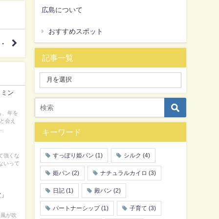
広島について
おすすめスポット
・
記事一覧
イミン
も、年を
っと会え
.
キーワード
すっぽり姫パン
(1)
シルク
(4)
て強くな
ないって
姫パン
(2)
ナチュラルカイロ
(3)
日記
(1)
殿パン
(2)
堂」
パートナーシップ
(1)
子育て
(3)
い風が吹