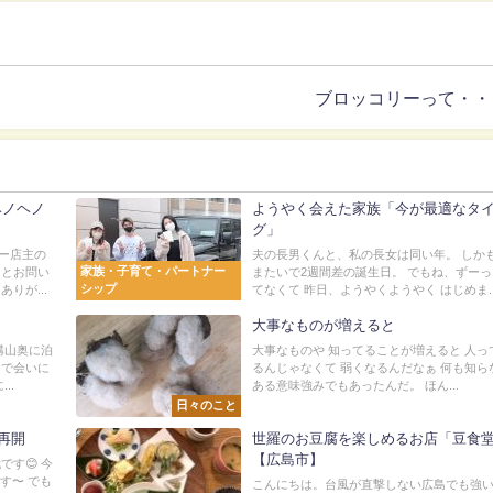
ブロッコリーって・・
ヘノヘノ
ようやく会えた家族「今が最適なタ
グ」
ー店主の
夫の長男くんと、私の長女は同い年。 しか
家族・子育て・パートナー
」とお問い
またいで2週間差の誕生日。 でもね、ずー
シップ
りが...
てなくて 昨日、ようやくようやく はじめま..
大事なものが増えると
構山奥に泊
大事なものや 知ってることが増えると 人っ
出で会いに
るんじゃなくて 弱くなるんだなぁ 何も知ら
..
ある意味強みでもあったんだ。 ほん...
日々のこと
再開
世羅のお豆腐を楽しめるお店「豆食
【広島市】
す😊 今
す〜 でも
こんにちは。台風が直撃しない広島でも強