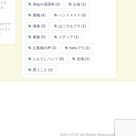
いませ
米ぬか温湿布
(3)
お金
(1)
...
着物
(4)
ハンドメイド
(3)
治代です
身体
(3)
はごろもブラ
(1)
わりまし
..
家族
(5)
メディア
(1)
お客様の声
(3)
haruブラ
(1)
ふんどしパンツ
(8)
生地
(1)
思うこと
(2)
治代の日記 All Rights Reserved.