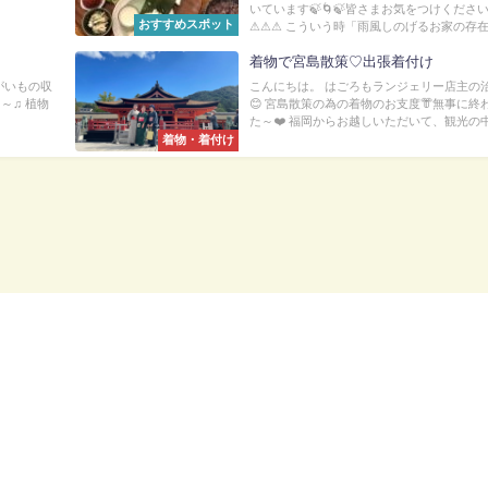
いています🍃🌀🍃皆さまお気をつけくださ
おすすめスポット
⚠︎⚠︎⚠︎ こういう時「雨風しのげるお家の存在が
着物で宮島散策♡出張着付け
がいもの収
こんにちは。 はごろもランジェリー店主の
～♫ 植物
😊 宮島散策の為の着物のお支度👘無事に終
た～❤️ 福岡からお越しいただいて、観光の中.
着物・着付け