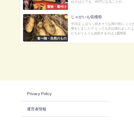
ね 心はとても、HOTになることが...
着物・着付け
じゃがいも収穫祭
今日は しばらく続きそうな雨の前に じゃ
穫をしました🥔 とっても沢山採れましたよ
たちがぐんぐん成長する今は 1週間毎...
食べ物・自然のもの
Privacy Policy
運営者情報