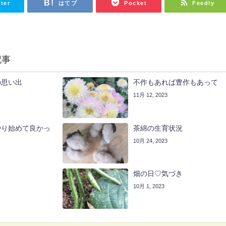
tter
はてブ
Pocket
Feedly
記事
の思い出
不作もあれば豊作もあって
11月 12, 2023
やり始めて良かっ
茶綿の生育状況
10月 24, 2023
畑の日♡気づき
10月 1, 2023