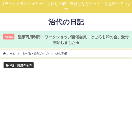
リラックスランジェリー、手作り下着、着付けなど日々のことを綴っていま
す
治代の日記
型紙商用利用・ワークショップ開催会員「はごろも和の会」受付
NEWS
開始しました★
ホーム
食べ物・自然のもの
畑の準備
食べ物・自然のもの