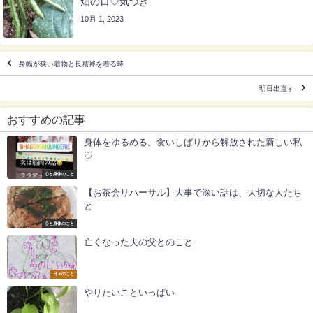
畑の日♡気づき
10月 1, 2023
身幅が狭い着物と長襦袢を着る時
明日出直す
おすすめの記事
身体をゆるめる。食いしばりから解放された新しい私
♡
心と身体のこと
【お茶会リハーサル】大事で深い話は、大切な人たち
と
心と身体のこと
亡くなった夫の父とのこと
日々のこと
やりたいこといっぱい