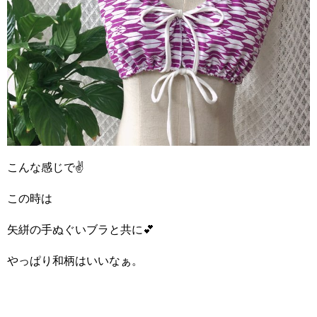
こんな感じで✌️
この時は
矢絣の手ぬぐいブラと共に💕
やっぱり和柄はいいなぁ。