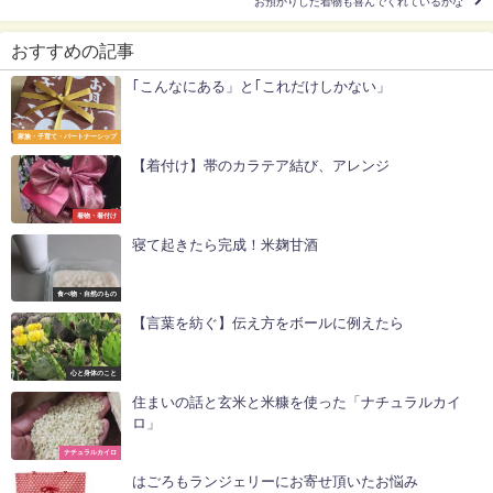
お預かりした着物も喜んでくれているかな
おすすめの記事
｢こんなにある」と｢これだけしかない」
家族・子育て・パートナーシップ
【着付け】帯のカラテア結び、アレンジ
着物・着付け
寝て起きたら完成！米麹甘酒
食べ物・自然のもの
【言葉を紡ぐ】伝え方をボールに例えたら
心と身体のこと
住まいの話と玄米と米糠を使った「ナチュラルカイ
ロ」
ナチュラルカイロ
はごろもランジェリーにお寄せ頂いたお悩み