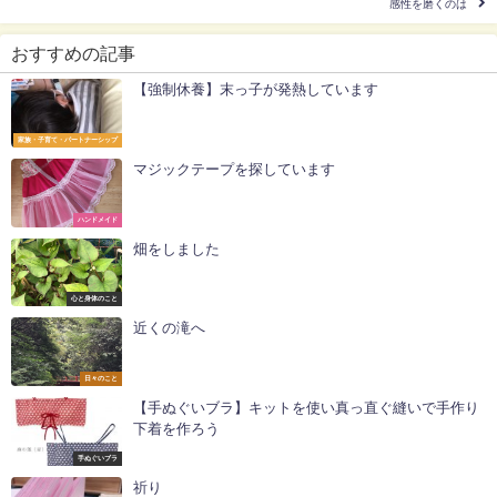
感性を磨くのは
おすすめの記事
【強制休養】末っ子が発熱しています
家族・子育て・パートナーシップ
マジックテープを探しています
ハンドメイド
畑をしました
心と身体のこと
近くの滝へ
日々のこと
【手ぬぐいブラ】キットを使い真っ直ぐ縫いで手作り
下着を作ろう
手ぬぐいブラ
祈り